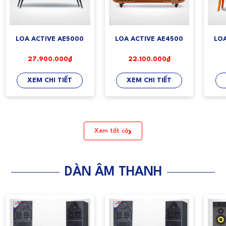
LOA ACTIVE AE5000
LOA ACTIVE AE4500
LO
27.900.000₫
22.100.000₫
XEM CHI TIẾT
XEM CHI TIẾT
Xem tất cả
DÀN ÂM THANH