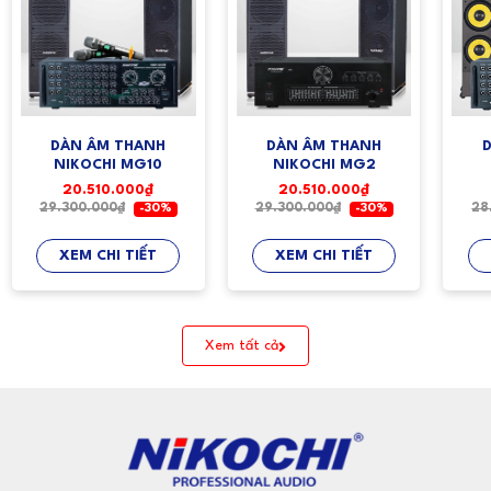
DÀN ÂM THANH
DÀN ÂM THANH
NIKOCHI MG10
NIKOCHI MG2
20.510.000₫
20.510.000₫
29.300.000₫
29.300.000₫
28
-30%
-30%
XEM CHI TIẾT
XEM CHI TIẾT
Xem tất cả