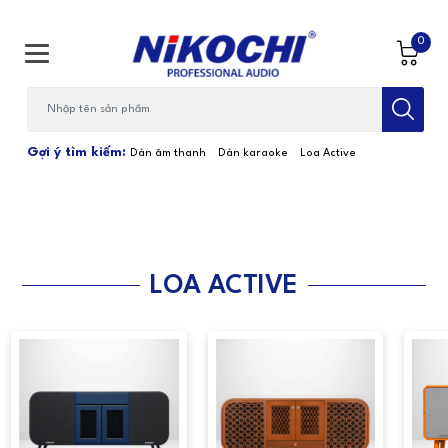
0
Bạn cần tìm gì...; Nhập tên sản phẩm
Gợi ý tìm kiếm:
Dàn âm thanh
Dàn karaoke
Loa Active
LOA ACTIVE