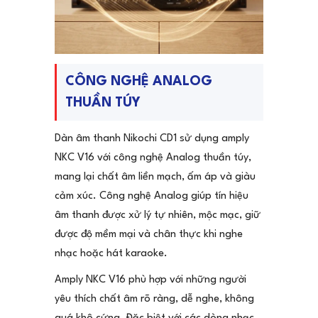
CÔNG NGHỆ ANALOG
THUẦN TÚY
Dàn âm thanh Nikochi CD1 sử dụng amply
NKC V16 với công nghệ Analog thuần túy,
mang lại chất âm liền mạch, ấm áp và giàu
cảm xúc. Công nghệ Analog giúp tín hiệu
âm thanh được xử lý tự nhiên, mộc mạc, giữ
được độ mềm mại và chân thực khi nghe
nhạc hoặc hát karaoke.
Amply NKC V16 phù hợp với những người
yêu thích chất âm rõ ràng, dễ nghe, không