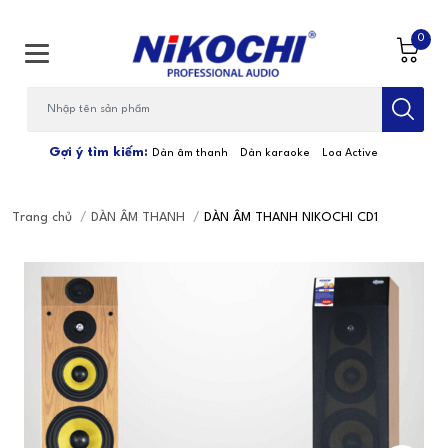
0
Bạn cần tìm gì...; Nhập tên sản phẩm
Gợi ý tìm kiếm:
Dàn âm thanh
Dàn karaoke
Loa Active
Trang chủ
/
DÀN ÂM THANH
/
DÀN ÂM THANH NIKOCHI CD1