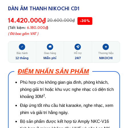
DÀN ÂM THANH NIKOCHI CD1
14.420.000₫
20.600.000₫
-30%
(Tiết kiệm:
6.180.000₫
)
( Đã bao gồm VAT )
✓
🚚
🎧
★
Bảo hành
Giao hàng
Hỗ trợ
Thương hiệu
12 tháng
Miễn phí
24/7
NIKOCHI
ĐIỂM NHẤN SẢN PHẨM
Phù hợp cho không gian gia đình, phòng khách,
phòng giải trí hoặc khu vực nghe nhạc có diện tích
2
khoảng 30M
.
Đáp ứng tốt nhu cầu hát karaoke, nghe nhạc, xem
phim và giải trí hằng ngày.
Bộ sản phẩm được kết hợp từ Amply NKC-V16