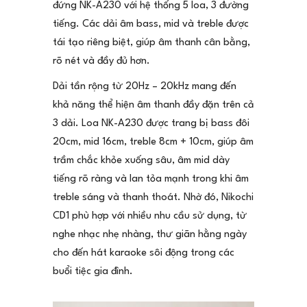
đứng NK-A230 với hệ thống 5 loa, 3 đường
tiếng. Các dải âm bass, mid và treble được
tái tạo riêng biệt, giúp âm thanh cân bằng,
rõ nét và đầy đủ hơn.
Dải tần rộng từ 20Hz – 20kHz mang đến
khả năng thể hiện âm thanh đầy đặn trên cả
3 dải. Loa NK-A230 được trang bị bass đôi
20cm, mid 16cm, treble 8cm + 10cm, giúp âm
trầm chắc khỏe xuống sâu, âm mid dày
tiếng rõ ràng và lan tỏa mạnh trong khi âm
treble sáng và thanh thoát. Nhờ đó, Nikochi
CD1 phù hợp với nhiều nhu cầu sử dụng, từ
nghe nhạc nhẹ nhàng, thư giãn hằng ngày
cho đến hát karaoke sôi động trong các
buổi tiệc gia đình.