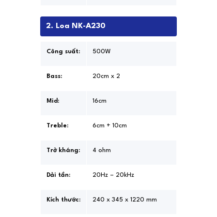
2. Loa NK-A230
Công suất:
500W
Bass:
20cm x 2
Mid:
16cm
Treble:
6cm + 10cm
Trở kháng:
4 ohm
Dải tần:
20Hz – 20kHz
Kích thước:
240 x 345 x 1220 mm