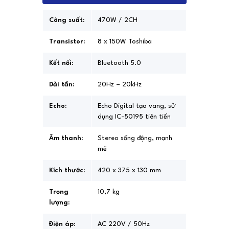
Công suất:
470W / 2CH
Transistor:
8 x 150W Toshiba
Kết nối:
Bluetooth 5.0
Dải tần:
20Hz – 20kHz
Echo:
Echo Digital tạo vang, sử
dụng IC-50195 tiên tiến
Âm thanh:
Stereo sống động, mạnh
mẽ
Kích thước:
420 x 375 x 130 mm
Trọng
10,7 kg
lượng:
Điện áp:
AC 220V / 50Hz