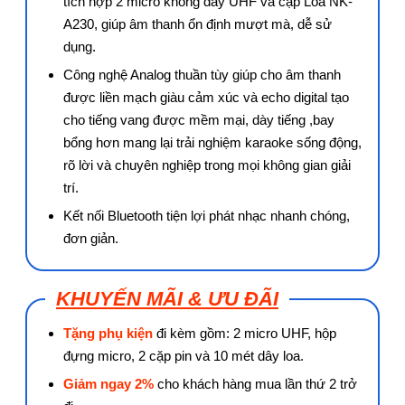
tích hợp 2 micro không dây UHF và cặp Loa NK-
A230, giúp âm thanh ổn định mượt mà, dễ sử
dụng.
Công nghệ Analog thuần tùy giúp cho âm thanh
được liền mạch giàu cảm xúc và echo digital tạo
cho tiếng vang được mềm mại, dày tiếng ,bay
bổng hơn mang lại trải nghiệm karaoke sống động,
rõ lời và chuyên nghiệp trong mọi không gian giải
trí.
Kết nối Bluetooth tiện lợi phát nhạc nhanh chóng,
đơn giản.
KHUYẾN MÃI & ƯU ĐÃI
Tặng phụ kiện
đi kèm gồm: 2 micro UHF, hộp
đựng micro, 2 cặp pin và 10 mét dây loa.
Giảm ngay 2%
cho khách hàng mua lần thứ 2 trở