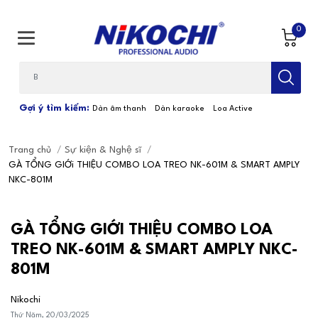
0
Bạn cần tìm gì...; Nhập tên sản phẩm
Gợi ý tìm kiếm:
Dàn âm thanh
Dàn karaoke
Loa Active
Trang chủ
/
Sự kiện & Nghệ sĩ
/
GÀ TỔNG GIỚi THIỆU COMBO LOA TREO NK-601M & SMART AMPLY
NKC-801M
GÀ TỔNG GIỚI THIỆU COMBO LOA
TREO NK-601M & SMART AMPLY NKC-
801M
Nikochi
Thứ Năm, 20/03/2025