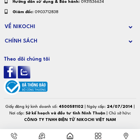
Hướng dẫn sử dụng & Bảo hành:
0931536634
Giám đốc:
0903712838
VỀ NIKOCHI
CHÍNH SÁCH
Theo dõi chúng tôi
Giấy đăng ký kinh doanh số:
4500581102
| Ngày cấp:
24/07/2014
|
Nơi cấp:
Sở kế hoạch và đầu tư tỉnh Ninh Thuận
| Chủ sở hữu:
CÔNG TY TNHH ĐIỆN TỬ NIKOCHI VIỆT NAM
© Copyright. Designed by
Hồ Kim Hạnh