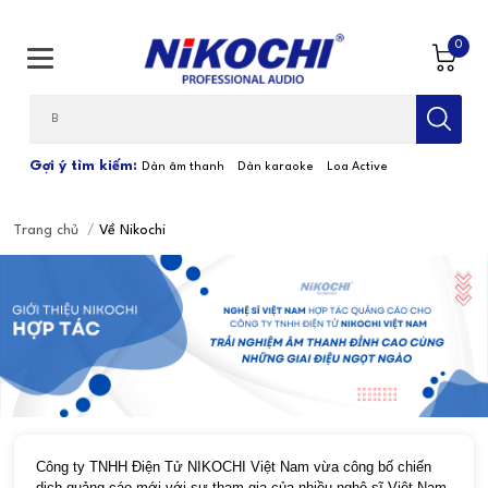
0
Bạn cần tìm gì...; Nhập tên sản phẩm
Gợi ý tìm kiếm:
Dàn âm thanh
Dàn karaoke
Loa Active
Trang chủ
/
Về Nikochi
Công ty TNHH Điện Tử NIKOCHI Việt Nam vừa công bố chiến
dịch quảng cáo mới với sự tham gia của nhiều nghệ sĩ Việt Nam