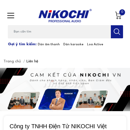
0
Bạn cần tìm gì...; Nhập tên sản phẩm
Gợi ý tìm kiếm:
Dàn âm thanh
Dàn karaoke
Loa Active
Trang chủ
/
Liên hệ
Công ty TNHH Điện Tử NIKOCHI Việt