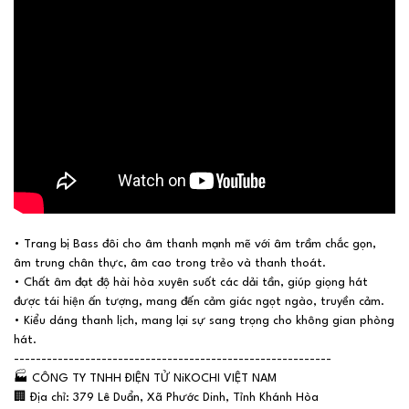
• Trang bị Bass đôi cho âm thanh mạnh mẽ với âm trầm chắc gọn,
âm trung chân thực, âm cao trong trẻo và thanh thoát.
• Chất âm đạt độ hài hòa xuyên suốt các dải tần, giúp giọng hát
được tái hiện ấn tượng, mang đến cảm giác ngọt ngào, truyền cảm.
• Kiểu dáng thanh lịch, mang lại sự sang trọng cho không gian phòng
hát.
----------------------------------------------------------
🏭
CÔNG TY TNHH ĐIỆN TỬ NiKOCHI VIỆT NAM
🏢
Địa chỉ: 379 Lê Duẩn, Xã Phước Dinh, Tỉnh Khánh Hòa