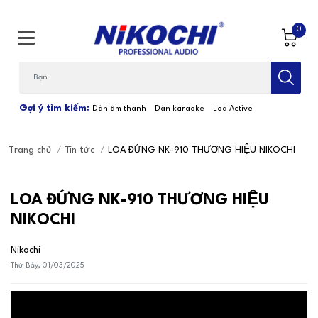
0
Bạn cần tìm gì...; Nhập tên sản phẩm
Gợi ý tìm kiếm:
Dàn âm thanh
Dàn karaoke
Loa Active
Trang chủ
/
Tin tức
/
LOA ĐỨNG NK-910 THƯƠNG HIỆU NIKOCHI
LOA ĐỨNG NK-910 THƯƠNG HIỆU
NIKOCHI
Nikochi
Thứ Bảy, 01/03/2025