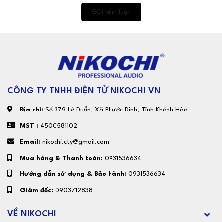
Gửi bình luận
CÔNG TY TNHH ĐIỆN TỬ NIKOCHI VN
Địa chỉ:
Số 379 Lê Duẩn, Xã Phước Dinh, Tỉnh Khánh Hòa
MST :
4500581102
Email:
nikochi.cty@gmail.com
Mua hàng & Thanh toán:
0931536634
Hướng dẫn sử dụng & Bảo hành:
0931536634
Giám đốc:
0903712838
VỀ NIKOCHI