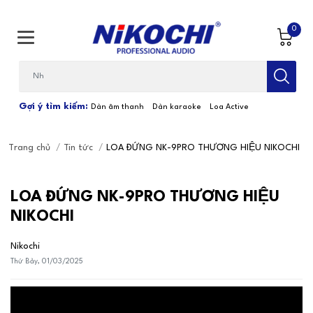
0
Bạn cần tìm gì...; Nhập tên sản phẩm
Gợi ý tìm kiếm:
Dàn âm thanh
Dàn karaoke
Loa Active
Trang chủ
/
Tin tức
/
LOA ĐỨNG NK-9PRO THƯƠNG HIỆU NIKOCHI
LOA ĐỨNG NK-9PRO THƯƠNG HIỆU
NIKOCHI
Nikochi
Thứ Bảy, 01/03/2025