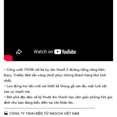
• Công suất 700W với bộ lọc âm thanh 3 đường tiếng riêng biệt:
Bass, Treble, Mid sẵn sàng chinh phục những khách hàng khó tính
nhất.
• Loa đứng hai tấc rưỡi với thiết kế thùng gỗ sơn đá, mặt lưới sắt
tạo sự mạnh mẽ.
• Đột phá độc đáo về kỹ thuật âm thanh tạo cảm giác phòng hát gia
đình như bạn đang biểu diễn tại sân khấu lớn.
----------------------------------------------------------
🏭
CÔNG TY TNHH ĐIỆN TỬ NiKOCHI VIỆT NAM