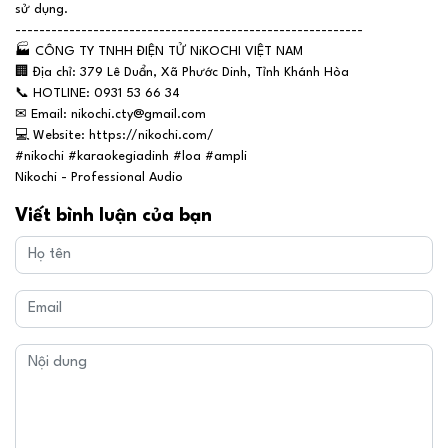
sử dụng.
----------------------------------------------------------
🏭
CÔNG TY TNHH ĐIỆN TỬ NiKOCHI VIỆT NAM
🏢
Địa chỉ: 379 Lê Duẩn, Xã Phước Dinh, Tỉnh Khánh Hòa
📞
HOTLINE: 0931 53 66 34
✉
Email: nikochi.cty@gmail.com
💻
Website: https://nikochi.com/
#nikochi #karaokegiadinh #loa #ampli
Nikochi - Professional Audio
Viết bình luận của bạn