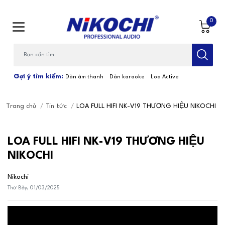
0
Bạn cần tìm gì...; Nhập tên sản phẩm
Gợi ý tìm kiếm:
Dàn âm thanh
Dàn karaoke
Loa Active
Trang chủ
/
Tin tức
/
LOA FULL HIFI NK-V19 THƯƠNG HIỆU NIKOCHI
LOA FULL HIFI NK-V19 THƯƠNG HIỆU
NIKOCHI
Nikochi
Thứ Bảy, 01/03/2025