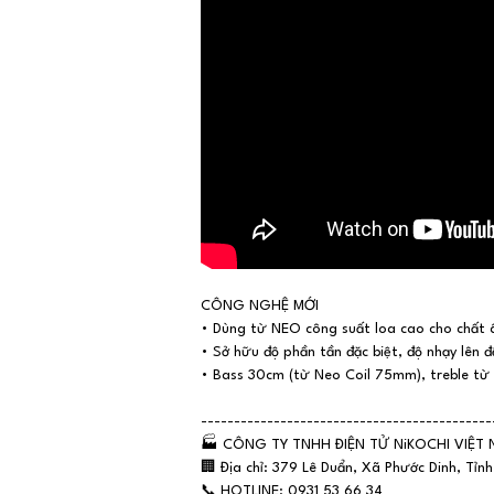
CÔNG NGHỆ MỚI
• Dùng từ NEO công suất loa cao cho chất â
• Sở hữu độ phần tần đặc biệt, độ nhạy lên đ
• Bass 30cm (từ Neo Coil 75mm), treble t
--------------------------------------------
🏭
CÔNG TY TNHH ĐIỆN TỬ NiKOCHI VIỆT
🏢
Địa chỉ: 379 Lê Duẩn, Xã Phước Dinh, Tỉn
📞
HOTLINE: 0931 53 66 34