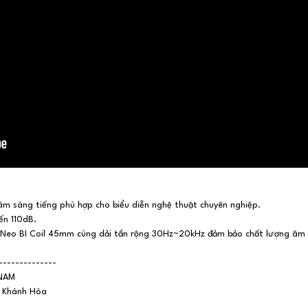
m sáng tiếng phù hợp cho biểu diễn nghệ thuật chuyên nghiệp.
ến 110dB.
ừ Neo BI Coil 45mm cùng dải tần rộng 30Hz~20kHz đảm bảo chất lượng âm
--------------
 NAM
h Khánh Hòa