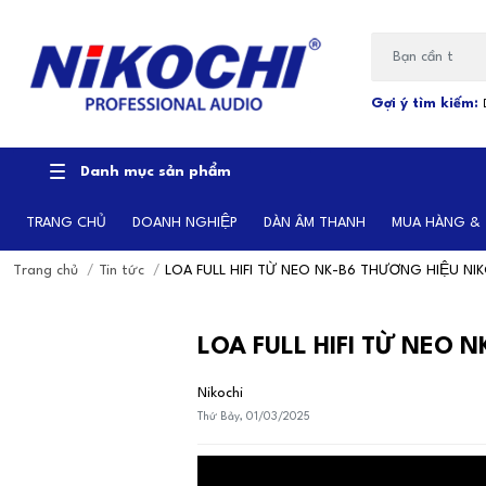
Bạn cần tìm gì...
Gợi ý tìm kiếm:
Danh mục sản phẩm
TRANG CHỦ
DOANH NGHIỆP
DÀN ÂM THANH
MUA HÀNG &
Trang chủ
/
Tin tức
/
LOA FULL HIFI TỪ NEO NK-B6 THƯƠNG HIỆU NI
LOA FULL HIFI TỪ NEO 
Nikochi
Thứ Bảy, 01/03/2025