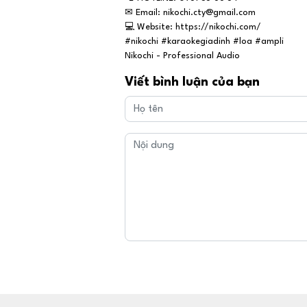
✉
Email: nikochi.cty@gmail.com
💻
Website: https://nikochi.com/
#nikochi #karaokegiadinh #loa #ampli
Nikochi - Professional Audio
Viết bình luận của bạn