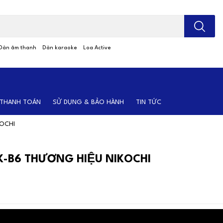
; Nhập tên sản phẩm
Dàn âm thanh
Dàn karaoke
Loa Active
 THANH TOÁN
SỬ DỤNG & BẢO HÀNH
TIN TỨC
KOCHI
NK-B6 THƯƠNG HIỆU NIKOCHI