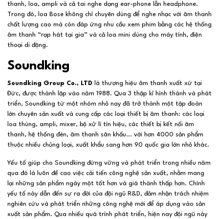
thanh, loa, ampli và cả tai nghe dạng ear-phone lẫn headphone.
Trong đó, loa Bose không chỉ chuyên dùng để nghe nhạc với âm thanh
chất lượng cao mà còn đáp ứng nhu cầu xem phim bằng các hệ thống
âm thanh “rạp hát tại gia” và cả loa mini dùng cho máy tính, điện
thoại di động.
Soundking
Soundking Group Co., LTD
là thương hiệu âm thanh xuất xứ tại
Đức, được thành lập vào năm 1988. Qua 3 thập kỉ hình thành và phát
triển, Soundking từ một nhóm nhỏ nay đã trở thành một tập đoàn
lớn chuyên sản xuất và cung cấp các loại thiết bị âm thanh: các loại
loa thùng, ampli, mixer, bộ xử lí tín hiệu, các thiết bị kết nối âm
thanh, hệ thống đèn, âm thanh sân khấu... với hơn 4000 sản phẩm
thuộc nhiều chủng loại, xuất khẩu sang hơn 90 quốc gia lớn nhỏ khác.
Yếu tố giúp cho Soundking đứng vững và phát triển trong nhiều năm
qua đó là luôn đề cao việc cải tiến công nghệ sản xuất, nhằm mang
lại những sản phẩm ngày một tốt hơn và giá thành thấp hơn. Chính
yếu tố này dẫn đến sự ra đời của đội ngũ R&D, đảm nhận trách nhiệm
nghiên cứu và phát triển những công nghệ mới để áp dụng vào sản
xuất sản phẩm. Qua nhiều quá trình phát triển, hiện nay đội ngũ này