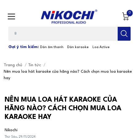
0
Bạn cần tìm gì...; Nhập tên sản phẩm
Gợi ý tìm kiếm:
Dàn âm thanh
Dàn karaoke
Loa Active
Trang chủ
/
Tin tức
/
Nên mua loa hát karaoke của hãng nào? Cách chọn mua loa karaoke
hay
NÊN MUA LOA HÁT KARAOKE CỦA
HÃNG NÀO? CÁCH CHỌN MUA LOA
KARAOKE HAY
Nikochi
Thứ Sáu, 29/11/2024