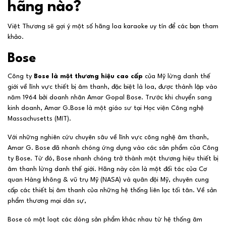
hãng nào?
Việt Thương sẽ gợi ý một số hãng loa karaoke uy tín để các bạn tham
khảo.
Bose
Công ty
Bose là một thương hiệu cao cấp
của Mỹ lừng danh thế
giới về lĩnh vực thiết bị âm thanh, đặc biệt là loa, được thành lập vào
năm 1964 bởi doanh nhân Amar Gopal Bose. Trước khi chuyển sang
kinh doanh, Amar G.Bose là một giáo sư tại Học viện Công nghệ
Massachusetts (MIT).
Với những nghiên cứu chuyên sâu về lĩnh vực công nghệ âm thanh,
Amar G. Bose đã nhanh chóng ứng dụng vào các sản phẩm của Công
ty Bose. Từ đó, Bose nhanh chóng trở thành một thương hiệu thiết bị
âm thanh lừng danh thế giới. Hãng này còn là một đối tác của Cơ
quan Hàng không & vũ trụ Mỹ (NASA) và quân đội Mỹ, chuyên cung
cấp các thiết bị âm thanh của những hệ thống liên lạc tối tân. Về sản
phẩm thương mại dân sự,
Bose có một loạt các dòng sản phẩm khác nhau từ hệ thống âm