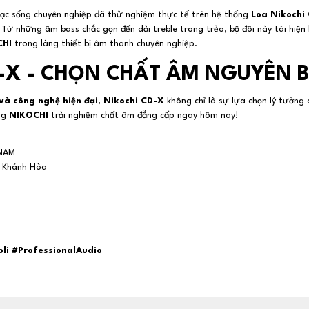
nhạc sống chuyên nghiệp đã thử nghiệm thực tế trên hệ thống
Loa Nikochi
ừ những âm bass chắc gọn đến dải treble trong trẻo, bộ đôi này tái hiện
CHI
trong làng thiết bị âm thanh chuyên nghiệp.
-X - CHỌN CHẤT ÂM NGUYÊN 
 và công nghệ hiện đại
,
Nikochi CD-X
không chỉ là sự lựa chọn lý tưởng
ùng
NIKOCHI
trải nghiệm chất âm đẳng cấp ngay hôm nay!
 NAM
h Khánh Hòa
li #ProfessionalAudio