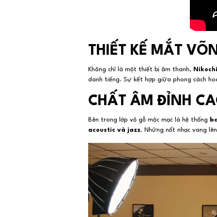
THIẾT KẾ MẮT VÕ
Không chỉ là một thiết bị âm thanh,
Nikoch
danh tiếng. Sự kết hợp giữa phong cách hoà
CHẤT ÂM ĐỈNH CA
Bên trong lớp vỏ gỗ mộc mạc là hệ thống
b
acoustic và jazz
. Những nốt nhạc vang lên