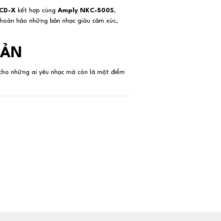
 CD-X
kết hợp cùng
Amply NKC-500S
,
 hoàn hảo những bản nhạc giàu cảm xúc,
BẢN
 cho những ai yêu nhạc mà còn là một điểm