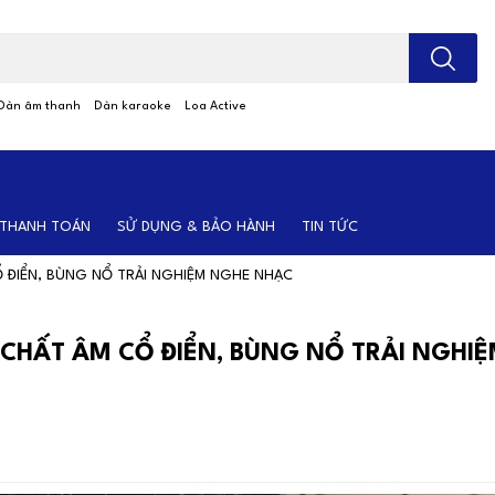
; Nhập tên sản phẩm
Dàn âm thanh
Dàn karaoke
Loa Active
 THANH TOÁN
SỬ DỤNG & BẢO HÀNH
TIN TỨC
Ổ ĐIỂN, BÙNG NỔ TRẢI NGHIỆM NGHE NHẠC
H CHẤT ÂM CỔ ĐIỂN, BÙNG NỔ TRẢI NGH