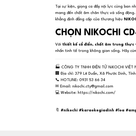
Tại sự kiện, giọng ca đầy nội lực cùng ban 
mang đến chất âm chân thực và sống động. T
khẳng định đẳng cấp của thương hiệu
NIKO
CHỌN NIKOCHI CD
Với
thiết kế cổ điển, chất âm trung thực
nhấn tinh tế trong không gian sống. Hãy c
🏭
CÔNG TY TNHH ĐIỆN TỬ NiKOCHI VIỆT
🏢
Địa chỉ: 379 Lê Duẩn, Xã Phước Dinh, Tỉn
📞
HOTLINE: 0931 53 66 34
✉
Email: nikochi.cty@gmail.com
💻
Website: https://nikochi.com/
🔖
#nikochi #karaokegiadinh #loa #amp