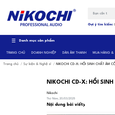
Bạn cần tìm gì...
Gợi ý tìm kiếm:
Danh mục sản phẩm
TRANG CHỦ
DOANH NGHIỆP
DÀN ÂM THANH
MUA HÀNG &
Trang chủ
/
Sự kiện & Nghệ sĩ
/
NIKOCHI CD-X: HỒI SINH CHẤT ÂM C
NIKOCHI CD-X: HỒI SIN
Nikochi
Thứ Năm, 20/03/2025
Nội dung bài viết