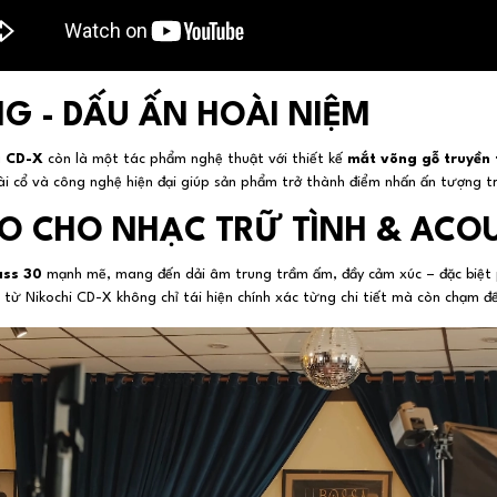
NG - DẤU ẤN HOÀI NIỆM
i CD-X
còn là một tác phẩm nghệ thuật với thiết kế
mắt võng gỗ truyền
i cổ và công nghệ hiện đại giúp sản phẩm trở thành điểm nhấn ấn tượng t
O CHO NHẠC TRỮ TÌNH & ACO
ass 30
mạnh mẽ, mang đến dải âm trung trầm ấm, đầy cảm xúc – đặc biệt
 từ Nikochi CD-X không chỉ tái hiện chính xác từng chi tiết mà còn chạm đ