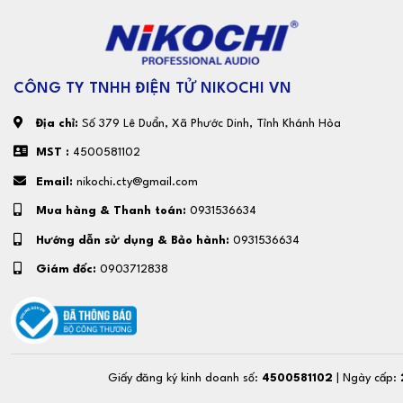
CÔNG TY TNHH ĐIỆN TỬ NIKOCHI VN
Địa chỉ:
Số 379 Lê Duẩn, Xã Phước Dinh, Tỉnh Khánh Hòa
MST :
4500581102
Email:
nikochi.cty@gmail.com
Mua hàng & Thanh toán:
0931536634
Hướng dẫn sử dụng & Bảo hành:
0931536634
Giám đốc:
0903712838
Giấy đăng ký kinh doanh số:
4500581102
| Ngày cấp: