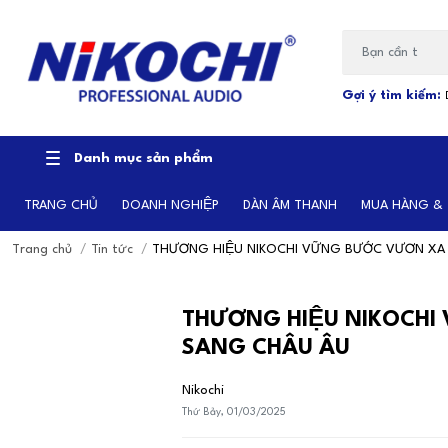
Bạn cần tìm gì...
Gợi ý tìm kiếm:
Danh mục sản phẩm
TRANG CHỦ
DOANH NGHIỆP
DÀN ÂM THANH
MUA HÀNG &
Trang chủ
/
Tin tức
/
THƯƠNG HIỆU NIKOCHI VỮNG BƯỚC VƯƠN XA -
THƯƠNG HIỆU NIKOCHI 
SANG CHÂU ÂU
Nikochi
Thứ Bảy, 01/03/2025