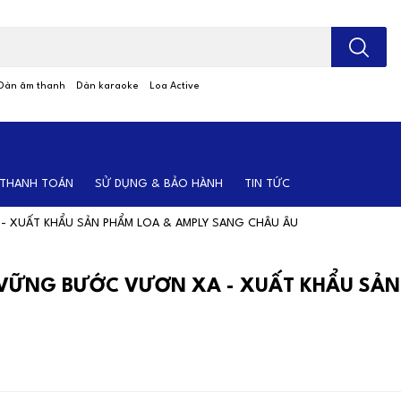
; Nhập tên sản phẩm
Dàn âm thanh
Dàn karaoke
Loa Active
 THANH TOÁN
SỬ DỤNG & BẢO HÀNH
TIN TỨC
 XUẤT KHẨU SẢN PHẨM LOA & AMPLY SANG CHÂU ÂU
VỮNG BƯỚC VƯƠN XA - XUẤT KHẨU SẢ