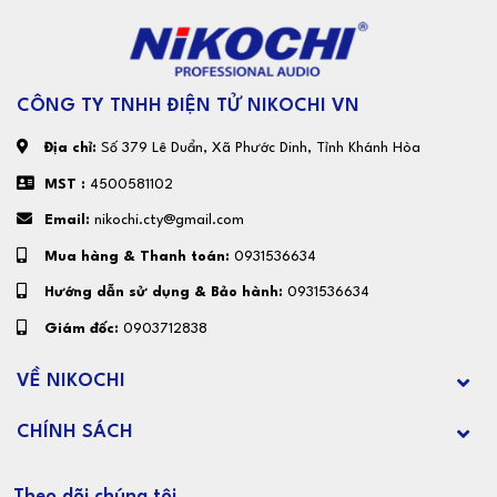
CÔNG TY TNHH ĐIỆN TỬ NIKOCHI VN
Địa chỉ:
Số 379 Lê Duẩn, Xã Phước Dinh, Tỉnh Khánh Hòa
MST :
4500581102
Email:
nikochi.cty@gmail.com
Mua hàng & Thanh toán:
0931536634
Hướng dẫn sử dụng & Bảo hành:
0931536634
Giám đốc:
0903712838
VỀ NIKOCHI
CHÍNH SÁCH
Theo dõi chúng tôi