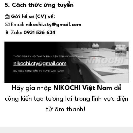
5. Cách thức ứng tuyển
📩
Gửi hồ sơ (CV) về:
📧 Email:
nikochi.cty@gmail.com
📱 Zalo:
0931 536 634
Hãy gia nhập
NIKOCHI Việt Nam
để
cùng kiến tạo tương lai trong lĩnh vực điện
tử âm thanh!