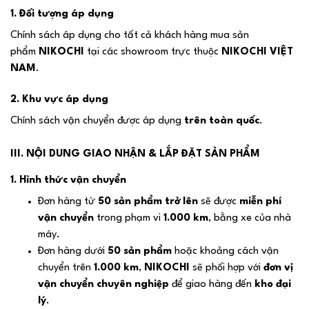
1. Đối tượng áp dụng
Chính sách áp dụng cho tất cả khách hàng mua sản
phẩm
NIKOCHI
tại các showroom trực thuộc
NIKOCHI VIỆT
NAM
.
2. Khu vực áp dụng
Chính sách vận chuyển được áp dụng
trên toàn quốc
.
III. NỘI DUNG GIAO NHẬN & LẮP ĐẶT SẢN PHẨM
1. Hình thức vận chuyển
Đơn hàng từ
50 sản phẩm trở lên
sẽ được
miễn phí
vận chuyển
trong phạm vi
1.000 km
, bằng xe của nhà
máy.
Đơn hàng dưới
50 sản phẩm
hoặc khoảng cách vận
chuyển trên
1.000 km
,
NIKOCHI
sẽ phối hợp với
đơn vị
vận chuyển chuyên nghiệp
để giao hàng đến
kho đại
lý
.