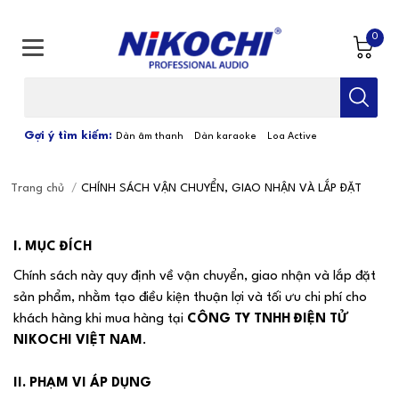
0
Bạn cần tìm gì...; Nhập tên sản phẩm
Gợi ý tìm kiếm:
Dàn âm thanh
Dàn karaoke
Loa Active
Trang chủ
/
CHÍNH SÁCH VẬN CHUYỂN, GIAO NHẬN VÀ LẮP ĐẶT
I. MỤC ĐÍCH
Chính sách này quy định về vận chuyển, giao nhận và lắp đặt
sản phẩm, nhằm tạo điều kiện thuận lợi và tối ưu chi phí cho
khách hàng khi mua hàng tại
CÔNG TY TNHH ĐIỆN TỬ
NIKOCHI VIỆT NAM
.
II. PHẠM VI ÁP DỤNG