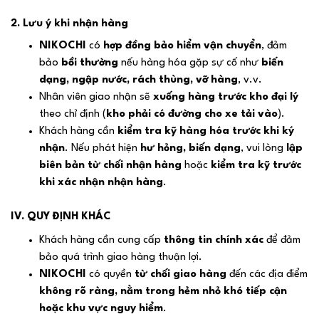
2. Lưu ý khi nhận hàng
NIKOCHI
có
hợp đồng bảo hiểm vận chuyển
, đảm
bảo
bồi thường
nếu hàng hóa gặp sự cố như
biến
dạng, ngập nước, rách thùng, vỡ hàng
, v.v.
Nhân viên giao nhận sẽ
xuống hàng trước kho đại lý
theo chỉ định (
kho phải có đường cho xe tải vào
).
Khách hàng cần
kiểm tra kỹ hàng hóa trước khi ký
nhận
. Nếu phát hiện
hư hỏng, biến dạng
, vui lòng
lập
biên bản từ chối nhận hàng
hoặc
kiểm tra kỹ trước
khi xác nhận nhận hàng
.
IV. QUY ĐỊNH KHÁC
Khách hàng cần cung cấp
thông tin chính xác
để đảm
bảo quá trình giao hàng thuận lợi.
NIKOCHI
có quyền
từ chối giao hàng
đến các địa điểm
không rõ ràng, nằm trong hẻm nhỏ khó tiếp cận
hoặc khu vực nguy hiểm
.