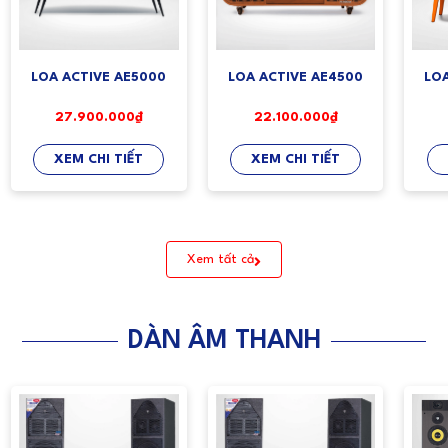
LOA ACTIVE AE5000
LOA ACTIVE AE4500
LO
27.900.000₫
22.100.000₫
XEM CHI TIẾT
XEM CHI TIẾT
Xem tất cả
DÀN ÂM THANH