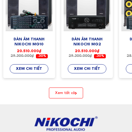
DÀN ÂM THANH
DÀN ÂM THANH
NIKOCHI MG10
NIKOCHI MG2
20.510.000₫
20.510.000₫
29.300.000₫
29.300.000₫
28
-30%
-30%
XEM CHI TIẾT
XEM CHI TIẾT
Xem tất cả