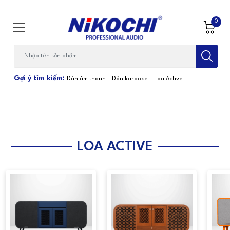
0
Bạn cần tìm gì...; Nhập tên sản phẩm
Gợi ý tìm kiếm:
Dàn âm thanh
Dàn karaoke
Loa Active
LOA ACTIVE