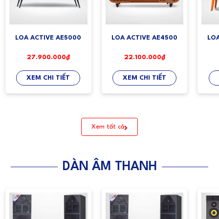
LOA ACTIVE AE5000
LOA ACTIVE AE4500
LO
27.900.000₫
22.100.000₫
XEM CHI TIẾT
XEM CHI TIẾT
Xem tất cả
DÀN ÂM THANH