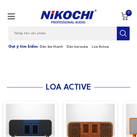
0
Bạn cần tìm gì...; Nhập tên sản phẩm
Gợi ý tìm kiếm:
Dàn âm thanh
Dàn karaoke
Loa Active
LOA ACTIVE