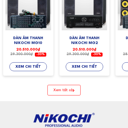
DÀN ÂM THANH
DÀN ÂM THANH
NIKOCHI MG10
NIKOCHI MG2
20.510.000₫
20.510.000₫
29.300.000₫
29.300.000₫
28
-30%
-30%
XEM CHI TIẾT
XEM CHI TIẾT
Xem tất cả