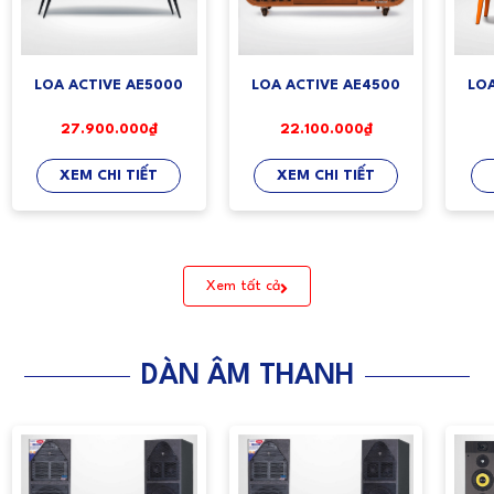
LOA ACTIVE AE5000
LOA ACTIVE AE4500
LO
27.900.000₫
22.100.000₫
XEM CHI TIẾT
XEM CHI TIẾT
Xem tất cả
DÀN ÂM THANH