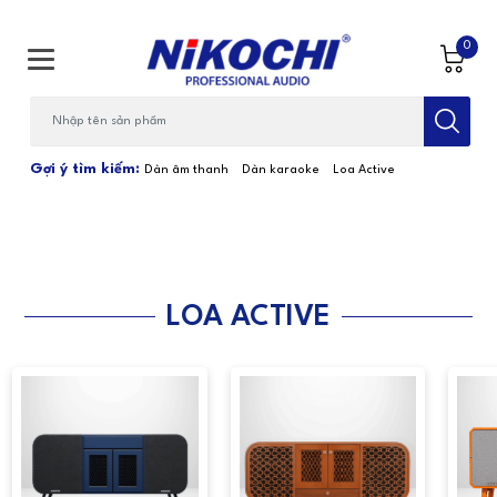
0
Bạn cần tìm gì...; Nhập tên sản phẩm
Gợi ý tìm kiếm:
Dàn âm thanh
Dàn karaoke
Loa Active
LOA ACTIVE