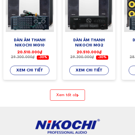
DÀN ÂM THANH
DÀN ÂM THANH
NIKOCHI MG10
NIKOCHI MG2
20.510.000₫
20.510.000₫
29.300.000₫
29.300.000₫
28
-30%
-30%
XEM CHI TIẾT
XEM CHI TIẾT
Xem tất cả